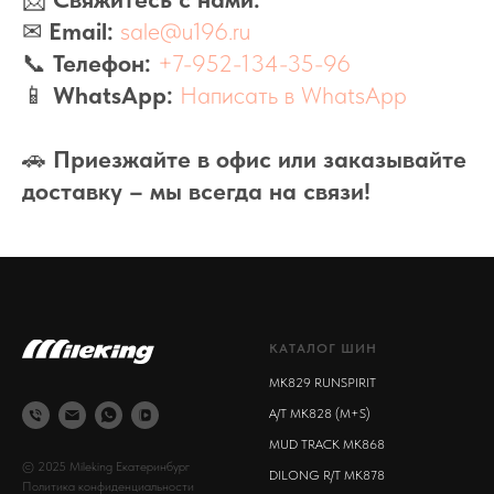
✉
Email:
sale@u196.ru
📞
Телефон:
+7-952-134-35-96
📱
WhatsApp:
Написать в WhatsApp
🚗
Приезжайте в офис или заказывайте
доставку – мы всегда на связи!
КАТАЛОГ ШИН
MK829 RUNSPIRIT
A/T MK828 (M+S)
MUD TRACK MK868
© 2025 Mileking Екатеринбург
DILONG R/T MK878
Политика конфиденциальности