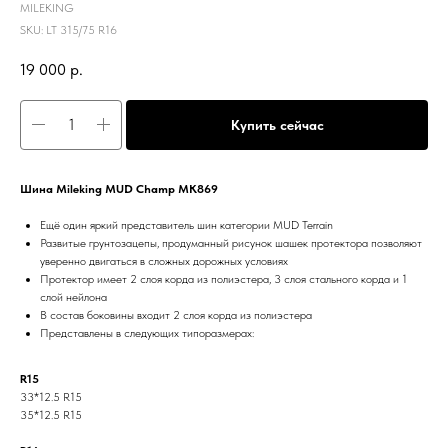
MILEKING
SKU:
LT 315/75 R16
19 000
р.
Купить сейчас
Шина Mileking MUD Champ MK869
Ещё один яркий представитель шин категории MUD Terrain
Развитые грунтозацепы, продуманный рисунок шашек протектора позволяют
уверенно двигаться в сложных дорожных условиях
Протектор имеет 2 слоя корда из полиэстера, 3 слоя стального корда и 1
слой нейлона
В состав боковины входит 2 слоя корда из полиэстера
Представлены в следующих типоразмерах:
R15
33*12.5 R15
35*12.5 R15