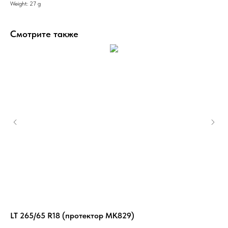
Weight: 27 g
Смотрите также
LT 265/65 R18 (протектор MK829)
35