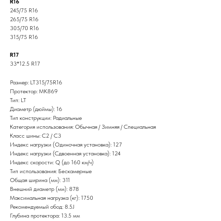
R16
245/75 R16
265/75 R16
305/70 R16
315/75 R16
R17
33*12.5 R17
Размер: LT315/75R16
Протектор: MK869
Тип: LT
Диаметр (дюймы): 16
Тип конструкции: Радиальные
Категория использования: Обычная / Зимняя / Специальная
Класс шины: C2 / C3
Индекс нагрузки (Одиночная установка): 127
Индекс нагрузки (Сдвоенная установка): 124
Индекс скорости: Q (до 160 км/ч)
Тип использования: Бескамерные
Общая ширина (мм): 311
Внешний диаметр (мм): 878
Максимальная нагрузка (кг): 1750
Рекомендуемый обод: 8.5J
Глубина протектора: 13.5 мм