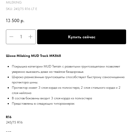
MILEKING
SKU:
245/75 R16 LT E
13 500
р.
Купить сейчас
Шина Mileking MUD Track MK868
Покрышка категории MUD Terrain с развитыми грунтозацепами позволяет
уверенно выезжать даже на тяжёлое бездорожье.
Широко разнесённые грунтозацепы способствуют быстрому самоочищению
протектора шины.
Протектор имеет 3 слоя корда из полиэстера, 2 слоя стального корда и 2
слоя нейлона
В состав боковины входит 3 слоя корда из полиэстера
Представлены в следующих типоразмерах:
R16
245/75 R16