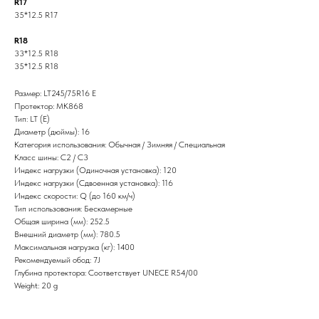
R17
35*12.5 R17
R18
33*12.5 R18
35*12.5 R18
Размер: LT245/75R16 E
Протектор: MK868
Тип: LT (E)
Диаметр (дюймы): 16
Категория использования: Обычная / Зимняя / Специальная
Класс шины: C2 / C3
Индекс нагрузки (Одиночная установка): 120
Индекс нагрузки (Сдвоенная установка): 116
Индекс скорости: Q (до 160 км/ч)
Тип использования: Бескамерные
Общая ширина (мм): 252.5
Внешний диаметр (мм): 780.5
Максимальная нагрузка (кг): 1400
Рекомендуемый обод: 7J
Глубина протектора: Соответствует UNECE R54/00
Weight: 20 g